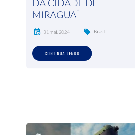
DA CIDADE DE
MIRAGUAÍ
Brasil
31 mai, 2024
C
O
N
T
I
N
U
A
L
E
N
D
O
CONTINUA LENDO