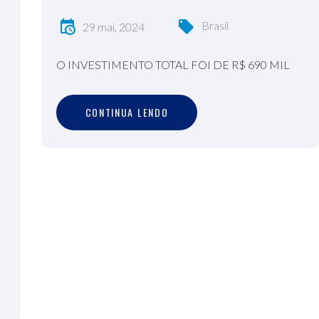
Brasil
29 mai, 2024
O INVESTIMENTO TOTAL FOI DE R$ 690 MIL
C
O
N
T
I
N
U
A
L
E
N
D
O
CONTINUA LENDO