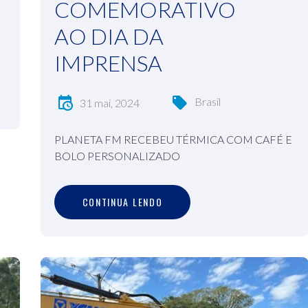
COMEMORATIVO
AO DIA DA
IMPRENSA
Brasil
31 mai, 2024
PLANETA FM RECEBEU TÉRMICA COM CAFÉ E
BOLO PERSONALIZADO
C
O
N
T
I
N
U
A
L
E
N
D
O
CONTINUA LENDO