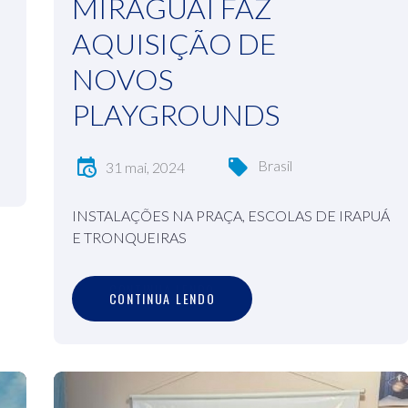
MIRAGUAÍ FAZ
AQUISIÇÃO DE
NOVOS
PLAYGROUNDS
Brasil
31 mai, 2024
INSTALAÇÕES NA PRAÇA, ESCOLAS DE IRAPUÁ
E TRONQUEIRAS
C
O
N
T
I
N
U
A
L
E
N
D
O
CONTINUA LENDO