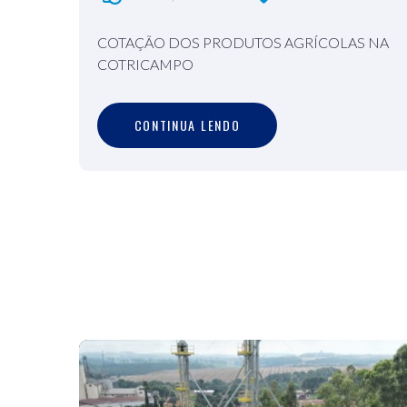
COTAÇÃO DOS PRODUTOS AGRÍCOLAS NA
COTRICAMPO
C
O
N
T
I
N
U
A
L
E
N
D
O
CONTINUA LENDO